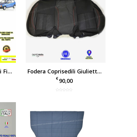
Tessuto Originale Sedili Fiat Uno SX Marrone Rigato – Ritaglio 140×100 Cm, Made In Italy
Fodera Coprisedili Giulietta Originale Fiat Biposto
€
90,00