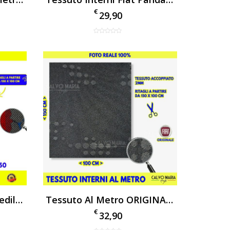
€
29,90
Tessuto Al Metro Per Sedili Autocarro
Tessuto Al Metro ORIGINALE Fiat Panda 169 Grigio
€
32,90