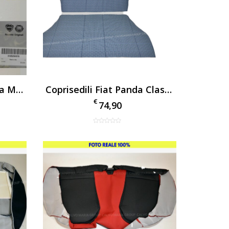
Fodera Schienale Lancia Musa 2007 Originale
Coprisedili Fiat Panda Classic 1000 Ecopelle Nero Fodere Imbottite
€
74,90