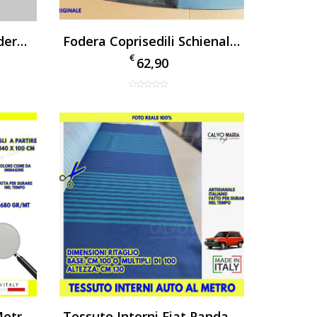
Coprisedile Fiat 500 Fodera Posteriore Originale Nuova
Fodera Coprisedili Schienale Posteriore Fiat Punto 2003>2010 Originale
€
62,90
Ecopelle Similpelle Al Metro Bianco
Tessuto Interni Fiat Panda Young