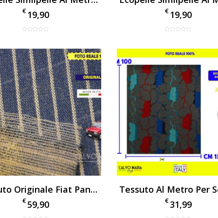
€
€
19,90
19,90
Tessuto Originale Fiat Panda 750 Blu Al Metro
€
€
59,90
31,99