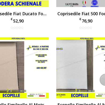
Coprisedile Fiat Ducato Fodera Schienale Originale
€
€
52,90
76,90
Ecopelle Similpelle Al Metro Beige