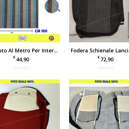
Tessuto Al Metro Per Interni Auto E Autocarri – Ritaglio 150×100 Cm
€
€
44,90
72,90