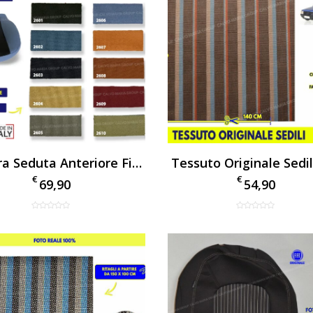
Fodera Seduta Anteriore Fiat Panda 169 (2003–2012) | Tessuto Originale Fiat | Made In Italy
€
€
69,90
54,90