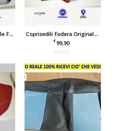
Fodera Cuscino Originale Fiat Biposto
Coprisedili Fodera Originale Fiat Sedile Biposto
€
99,90