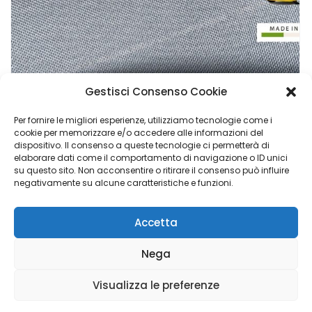
Gestisci Consenso Cookie
Per fornire le migliori esperienze, utilizziamo tecnologie come i
cookie per memorizzare e/o accedere alle informazioni del
dispositivo. Il consenso a queste tecnologie ci permetterà di
Tessuto Panda 169 Fiat Originale Azzurro
elaborare dati come il comportamento di navigazione o ID unici
su questo sito. Non acconsentire o ritirare il consenso può influire
€
45,90
negativamente su alcune caratteristiche e funzioni.
Accetta
Calvo Maria Group di Napoli Elisabetta - P.I. 02048840769 |
Nega
Copyright © 2023 Luigi Adinolfi ADV &
Domenico Depalo IT
& Cyber Security Consultant
- All Rights Reserved
Visualizza le preferenze