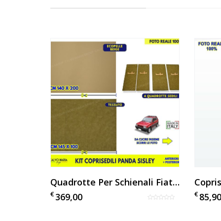
Tessuto Panda 169 Fiat Blu Al Metro
Quadrotte Per Schienali Fiat Panda Sisley Con Similpelle E Velluto Al Metro
€
€
369,00
85,9