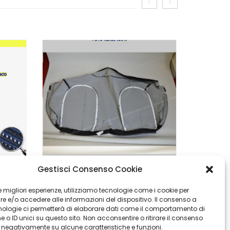
Gestisci Consenso Cookie
Fiat Panda 169 Tessuto Al Metro Originale – Cotone Accoppiato 2mm
Fodera Coprisedili Nuova Fiat Panda Originale Schienale Posteriore
 le migliori esperienze, utilizziamo tecnologie come i cookie per
 e/o accedere alle informazioni del dispositivo. Il consenso a
€
€
75,90
32,90
nologie ci permetterà di elaborare dati come il comportamento di
 o ID unici su questo sito. Non acconsentire o ritirare il consenso
e negativamente su alcune caratteristiche e funzioni.