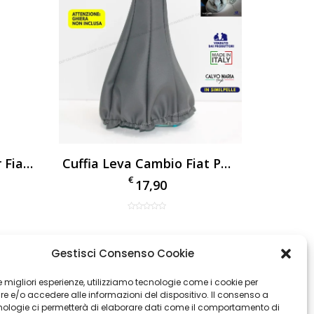
Cuffia Leva Cambio Per Fiat Panda 141 (1986-2003) Similpelle Nera – Made In Italy
Cuffia Leva Cambio Fiat Panda 169 2003-2011 Grigio Similpelle
€
17,90
007 Nero
Gestisci Consenso Cookie
tati
 le migliori esperienze, utilizziamo tecnologie come i cookie per
per Fiat
e ALTA QUALITÀ Made in Italy –
 e/o accedere alle informazioni del dispositivo. Il consenso a
oi
nologie ci permetterà di elaborare dati come il comportamento di