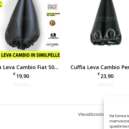
Cuffia Leva Cambio Fiat 500 2007 Nero
€
€
19,90
23,90
Cuffia Leva Cambio Fiat 500 2
Visualizzazione di 3 risul
Per fornire
1 cuffia leva cambio in simil pell
memorizzare
500 prodotta dal 2007 in p
queste tec