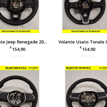
Volante Jeep Renegade 2014-2024 In Pelle Nero – Usato Con Comandi Radio E Cruise Control
€
€
154,90
154,90