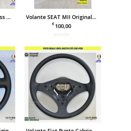
Volante Fiat Panda Cross ORIGINALE In PELLE Usato 2014 Auto Nero + Comandi
Volante SEAT MII Originale Fiat Sterzo Manubrio Usato Pelle Cuciture NERO
€
100,00
Volante Fiat Ducato Originale In Gomma Usato
Volante Fiat Punto Cabrio 1997 Originale Nuovo In Gomma