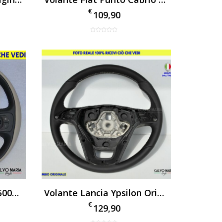
€
109,90
Volante Originale Fiat 500L Pelle Nero/Beige Usato
Volante Lancia Ypsilon Originale Nuovo In Pelle Nero
€
129,90