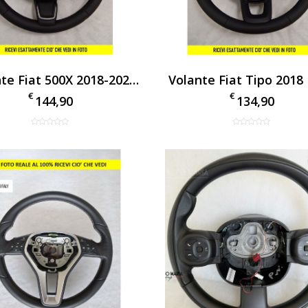
Volante Fiat 500X 2018-2022 In Pelle – Originale Usato Cod. 735709359
€
€
144,90
134,90