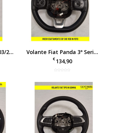
Volante Usato Tonale 03/2022- In Pelle Nero Con Comandi Multifunzione – Originale
Volante Fiat Panda 3ª Serie 2013-2020 In Vera Pelle – Originale Usato
€
134,90