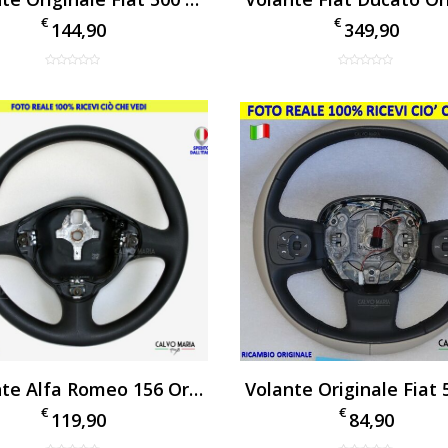
€
€
144,90
349,90
Volante Alfa Romeo 156 Originale In Gomma Nuovo
€
€
119,90
84,90