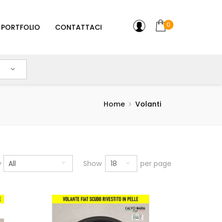
0
PORTFOLIO
CONTATTACI
Home
Volanti
18
y
All
Show
per page