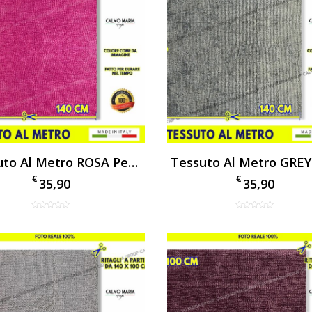
Tessuto Al Metro ROSA Per Tappezzeria Arredo Vellutino Per Divani E Poltrone
€
€
35,90
35,90