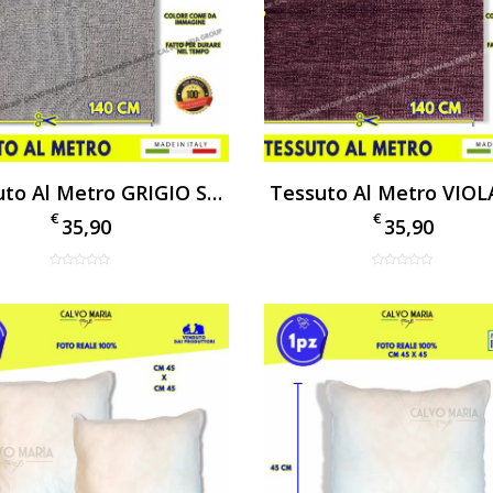
Tessuto Al Metro GRIGIO SCURO Per Tappezzeria Arredo Vellutino Per Divani E Poltrone
€
€
35,90
35,90