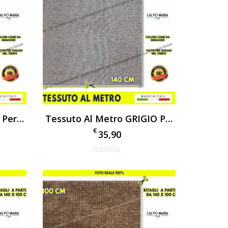
Tessuto Al Metro GREY Per Tappezzeria Arredo Vellutino Per Divani E Poltrone
Tessuto Al Metro GRIGIO Per Tappezzeria Arredo Vellutino Per Divani E Poltrone
€
35,90