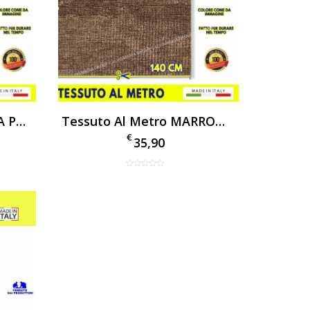
Tessuto Al Metro VIOLA Per Tappezzeria Arredo Vellutino Per Divani E Poltrone
Tessuto Al Metro MARRONE Per Tappezzeria Arredo Vellutino Per Divani E Poltrone
€
35,90