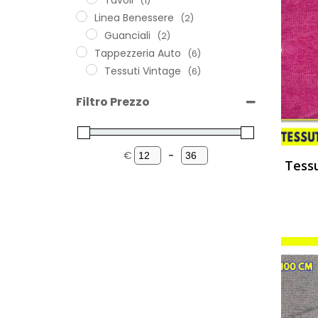
(1)
Linea Benessere
(2)
Guanciali
(2)
Tappezzeria Auto
(6)
Tessuti Vintage
(6)
Filtro Prezzo
€
-
Minimum Price
Maximum Price