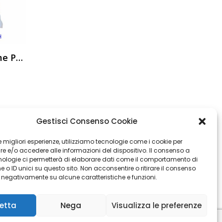
Cuscino Imbottito Anime Per Sofa
ezzeria Arredo Vellutino Per Divani E
Gestisci Consenso Cookie
tati
 le migliori esperienze, utilizziamo tecnologie come i cookie per
 e/o accedere alle informazioni del dispositivo. Il consenso a
nologie ci permetterà di elaborare dati come il comportamento di
ENTO TAPPEZZERIA DIVANI SEDIE
 o ID unici su questo sito. Non acconsentire o ritirare il consenso
e negativamente su alcune caratteristiche e funzioni.
 (le sfumature possono variare da
etta
Nega
Visualizza le preferenze