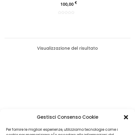
€
100,00
Visualizzazione del risultato
Categorie Prodotti
Gestisci Consenso Cookie
Volanti
(1)
Filtro Prezzo
Per fornire le migliori esperienze, utilizziamo tecnologie come i
cookie per memorizzare e/o accedere alle informazioni del