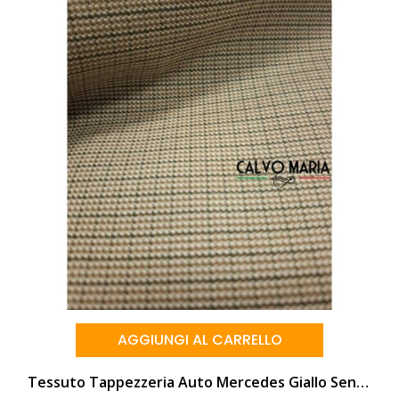
AGGIUNGI AL CARRELLO
Tessuto Tappezzeria Auto Mercedes Giallo Senape Quadretti – Ritaglio 100×140 Cm – Vendita Al Metro Lineare