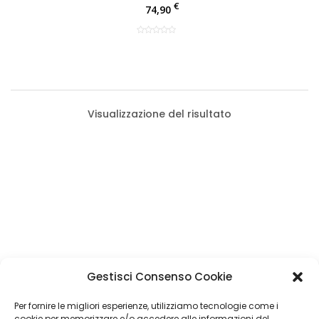
€
74,90
Visualizzazione del risultato
Categorie Prodotti
Gestisci Consenso Cookie
Tappezzeria Auto
(1)
Filtro Prezzo
Per fornire le migliori esperienze, utilizziamo tecnologie come i
Tessuti Vintage
(1)
cookie per memorizzare e/o accedere alle informazioni del