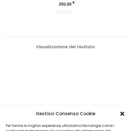
€
350,00
Visualizzazione del risultato
Categorie Prodotti
Gestisci Consenso Cookie
Fiat Panda
(1)
Filtro Prezzo
Per fornire le migliori esperienze, utilizziamo tecnologie come i
Tappezzeria Auto
(1)
cookie per memorizzare e/o accedere alle informazioni del