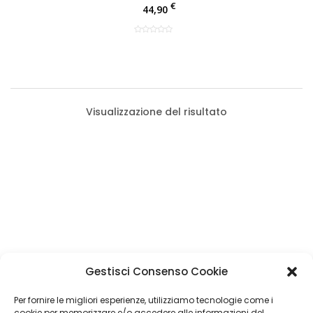
€
44,90
Visualizzazione del risultato
Categorie Prodotti
Gestisci Consenso Cookie
Imbottiture Auto
(1)
Filtro Prezzo
Per fornire le migliori esperienze, utilizziamo tecnologie come i
cookie per memorizzare e/o accedere alle informazioni del