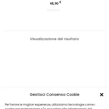
€
48,90
Visualizzazione del risultato
Categorie Prodotti
Gestisci Consenso Cookie
Cappelliera
(1)
Filtro Prezzo
Per fornire le migliori esperienze, utilizziamo tecnologie come i
cookie per memorizzare e/o accedere alle informazioni del