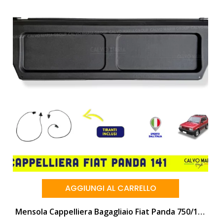
AGGIUNGI AL CARRELLO
Mensola Cappelliera Bagagliaio Fiat Panda 750/1000/4×4 (1986-2003) Con Tiranti Inclusi | Made In Italy