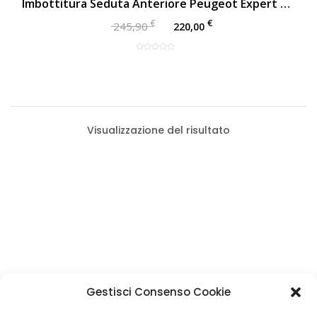
Imbottitura Seduta Anteriore Peugeot Expert Rivestita Tessuto Originale | Poliuretano Resistente
€
€
245,90
220,00
Visualizzazione del risultato
Categorie Prodotti
Gestisci Consenso Cookie
Imbottiture Auto
(1)