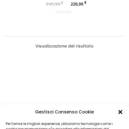
€
€
245,90
220,00
Visualizzazione del risultato
Categorie Prodotti
Gestisci Consenso Cookie
Imbottiture Auto
(1)
Filtro Prezzo
Per fornire le migliori esperienze, utilizziamo tecnologie come i
Tappezzeria Auto
(1)
cookie per memorizzare e/o accedere alle informazioni del