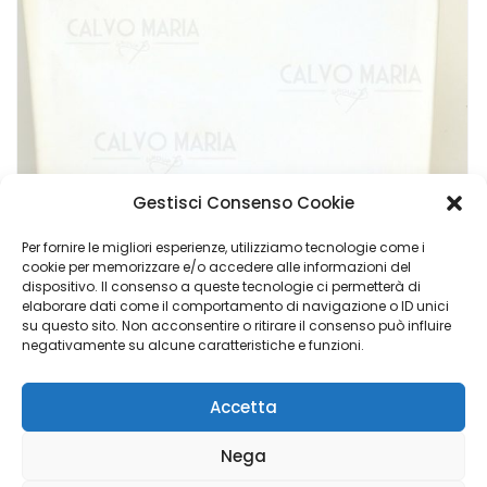
Gestisci Consenso Cookie
Per fornire le migliori esperienze, utilizziamo tecnologie come i
cookie per memorizzare e/o accedere alle informazioni del
dispositivo. Il consenso a queste tecnologie ci permetterà di
Imbottitura Sedile Anteriore ISRI Senza Taglio In Poliuretano – Nuova Made In Italy
elaborare dati come il comportamento di navigazione o ID unici
su questo sito. Non acconsentire o ritirare il consenso può influire
€
39,90
negativamente su alcune caratteristiche e funzioni.
Accetta
Calvo Maria Group di Napoli Elisabetta - P.I. 02048840769 |
Nega
Copyright © 2023 Luigi Adinolfi ADV &
Domenico Depalo IT