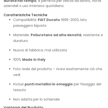
durata nel tempo
, è perfetta per veicoli da lavoro, flotte
aziendali o uso intensivo quotidiano.
Caratteristiche Tecniche
Compatibilità:
FIAT Ducato
1996-2003, lato
passeggero biposto
Materiale:
Poliuretano ad alta densità
, resistente e
duraturo
Nuova di fabbrica, mai utilizzata
100%
Made in Italy
Foto reale del prodotto – ricevi esattamente ciò che
vedi
Inclusi
punti metallici in omaggio
per fissaggio del
tessuto
Non adatta per lo schienale
Vantaggi del Prodotto