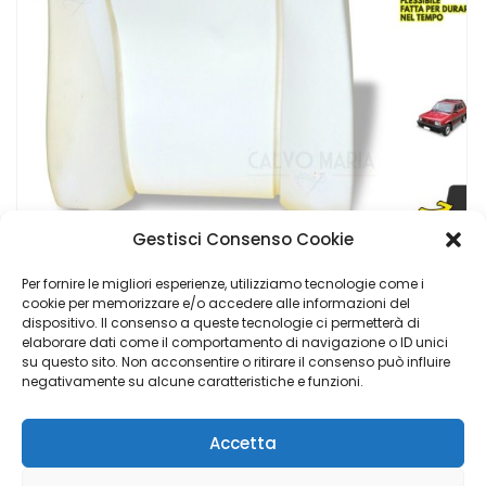
Gestisci Consenso Cookie
Per fornire le migliori esperienze, utilizziamo tecnologie come i
cookie per memorizzare e/o accedere alle informazioni del
dispositivo. Il consenso a queste tecnologie ci permetterà di
Imbottitura Schienale Sedile Anteriore Fiat Panda 141 (1986–2003) – Destra/Sinistra
elaborare dati come il comportamento di navigazione o ID unici
su questo sito. Non acconsentire o ritirare il consenso può influire
€
44,90
negativamente su alcune caratteristiche e funzioni.
Accetta
Calvo Maria Group di Napoli Elisabetta - P.I. 02048840769 |