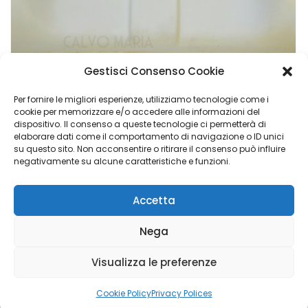
Gestisci Consenso Cookie
Per fornire le migliori esperienze, utilizziamo tecnologie come i
cookie per memorizzare e/o accedere alle informazioni del
dispositivo. Il consenso a queste tecnologie ci permetterà di
Imbottitura Schienale Sedile Biposto Iveco Daily – Nuova
elaborare dati come il comportamento di navigazione o ID unici
su questo sito. Non acconsentire o ritirare il consenso può influire
€
65,90
negativamente su alcune caratteristiche e funzioni.
Accetta
Calvo Maria Group di Napoli Elisabetta - P.I. 02048840769 |
Nega
Copyright © 2023 Luigi Adinolfi ADV &
Domenico Depalo IT
& Cyber Security Consultant
- All Rights Reserved
Visualizza le preferenze
Hai Bisogno di Aiuto?
Cookie Policy
Privacy Polices