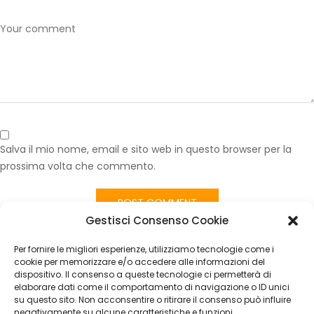
Salva il mio nome, email e sito web in questo browser per la
prossima volta che commento.
Gestisci Consenso Cookie
Published in
Volante Fiat Tipo 2018 in Pelle Nero – Cruise Control
Usato in Ottime Condizioni
Per fornire le migliori esperienze, utilizziamo tecnologie come i
CATEGORIES
cookie per memorizzare e/o accedere alle informazioni del
dispositivo. Il consenso a queste tecnologie ci permetterà di
elaborare dati come il comportamento di navigazione o ID unici
Nessuna categoria
su questo sito. Non acconsentire o ritirare il consenso può influire
negativamente su alcune caratteristiche e funzioni.