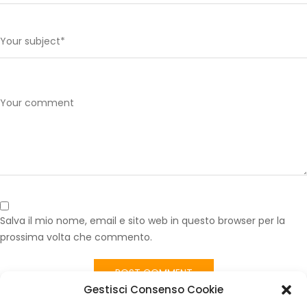
Salva il mio nome, email e sito web in questo browser per la
prossima volta che commento.
Gestisci Consenso Cookie
Published in
Moquette Pavimento Nuova per Fiat 500 d’Epoca