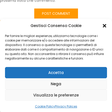
prossima volta che commento.
Published in
Imbottitura Seduta Anteriore Fiat Ducato/Citroen
Gestisci Consenso Cookie
Jumper/Peugeot Boxer Serie 4 con Fodera Nera-Rossa | Made in
Italy
Per fornire le migliori esperienze, utilizziamo tecnologie come i
CATEGORIES
cookie per memorizzare e/o accedere alle informazioni del
dispositivo. Il consenso a queste tecnologie ci permetterà di
elaborare dati come il comportamento di navigazione o ID unici
Nessuna categoria
su questo sito. Non acconsentire o ritirare il consenso può influire
negativamente su alcune caratteristiche e funzioni.
ARCHIVES
Accetta
Calvo Maria Group di Napoli Elisabetta - P.I. 02048840769 |
Nega
Copyright © 2023 Luigi Adinolfi ADV &
Domenico Depalo IT
& Cyber Security Consultant
- All Rights Reserved
Visualizza le preferenze
Cookie Policy
Privacy Polices