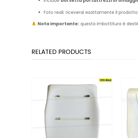
Include
borsetta portattrezzi in omaggi
Foto reali: riceverai esattamente il prodot
Nota importante:
questa imbottitura è desti
RELATED PRODUCTS