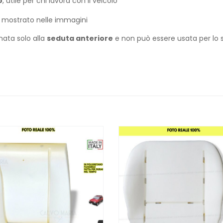
o
, utile per chi lavora con il veicolo
to mostrato nelle immagini
nata solo alla
seduta anteriore
e non può essere usata per lo 