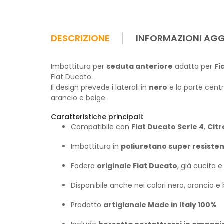
DESCRIZIONE
INFORMAZIONI AGG
Imbottitura per
seduta anteriore
adatta per
Fi
Fiat Ducato.
Il design prevede i laterali in
nero
e la parte centr
arancio e beige.
Caratteristiche principali:
Compatibile con
Fiat Ducato Serie 4
,
Cit
Imbottitura in
poliuretano super resiste
Fodera
originale Fiat Ducato
, già cucita 
Disponibile anche nei colori nero, arancio e
Prodotto
artigianale Made in Italy 100%