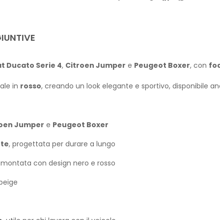
IUNTIVE
at Ducato Serie 4
,
Citroen Jumper
e
Peugeot Boxer
, con
fo
ale in
rosso
, creando un look elegante e sportivo, disponibile a
roen Jumper
e
Peugeot Boxer
nte
, progettata per durare a lungo
e montata con design nero e rosso
 beige