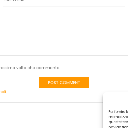
a prossima volta che commento.
nali
Per fornire
memorizzare
queste tec
navigazione