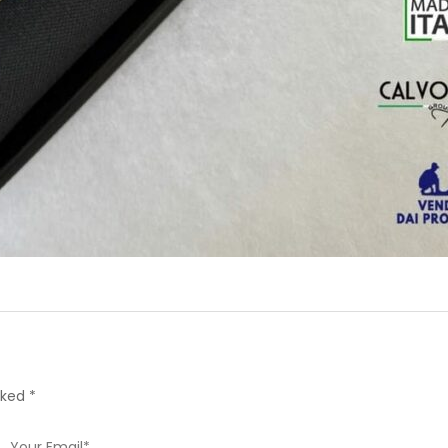
rked *