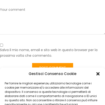
Salva il mio nome, email e sito web in questo browser per la
prossima volta che commento.
Gestisci Consenso Cookie
Published in
Tessuto Tappezzeria Auto Mercedes Giallo Senape
Quadretti – Ritaglio 100×140 cm – Vendita al Metro Lineare
Per fornire le migliori esperienze, utilizziamo tecnologie come i
CATEGORIES
cookie per memorizzare e/o accedere alle informazioni del
dispositivo. Il consenso a queste tecnologie ci permetterà di
elaborare dati come il comportamento di navigazione o ID unici
Nessuna categoria
su questo sito. Non acconsentire o ritirare il consenso può influire
negativamente su alcune caratteristiche e funzioni.