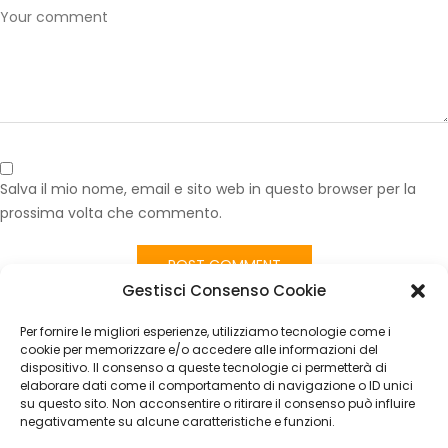
Salva il mio nome, email e sito web in questo browser per la
prossima volta che commento.
Gestisci Consenso Cookie
Published in
Tessuto Tappezzeria Auto Mercedes Giallo Senape
Quadretti – Ritaglio 100×140 cm – Vendita al Metro Lineare
Per fornire le migliori esperienze, utilizziamo tecnologie come i
CATEGORIES
cookie per memorizzare e/o accedere alle informazioni del
dispositivo. Il consenso a queste tecnologie ci permetterà di
elaborare dati come il comportamento di navigazione o ID unici
Nessuna categoria
su questo sito. Non acconsentire o ritirare il consenso può influire
negativamente su alcune caratteristiche e funzioni.
ARCHIVES