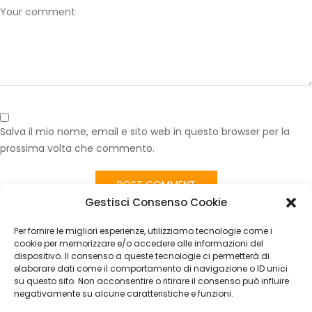
Salva il mio nome, email e sito web in questo browser per la
prossima volta che commento.
Gestisci Consenso Cookie
Published in
Tessuto Tappezzeria Auto Mercedes Grigio
Quadretti – Ritaglio 100×140 cm – Vendita al Metro Lineare
Per fornire le migliori esperienze, utilizziamo tecnologie come i
CATEGORIES
cookie per memorizzare e/o accedere alle informazioni del
dispositivo. Il consenso a queste tecnologie ci permetterà di
elaborare dati come il comportamento di navigazione o ID unici
Nessuna categoria
su questo sito. Non acconsentire o ritirare il consenso può influire
negativamente su alcune caratteristiche e funzioni.
ARCHIVES