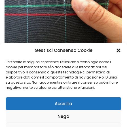
Gestisci Consenso Cookie
Per fornire le migliori esperienze, utilizziamo tecnologie come i
cookie per memorizzare e/o accedere alle informazioni del
dispositivo. Il consenso a queste tecnologie ci permetterà di
Tessuto Al Metro Per Interni Auto – Fiat Panda 141
elaborare dati come il comportamento di navigazione o ID unici
su questo sito. Non acconsentire o ritirare il consenso può influire
€
26,90
negativamente su alcune caratteristiche e funzioni.
Accetta
Calvo Maria Group di Napoli Elisabetta - P.I. 02048840769 |
Nega
Copyright © 2023 Luigi Adinolfi ADV &
Domenico Depalo IT