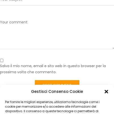
Salva il mio nome, email e sito web in questo browser per la
prossima volta che commento.
Gestisci Consenso Cookie
Published in
Volante Fiat Sedici Originale in Pelle Nero con
Comandi
Per fornire le migliori esperienze, utilizziamo tecnologie come i
CATEGORIES
cookie per memorizzare e/o accedere alle informazioni del
dispositivo. Il consenso a queste tecnologie ci permetterà di