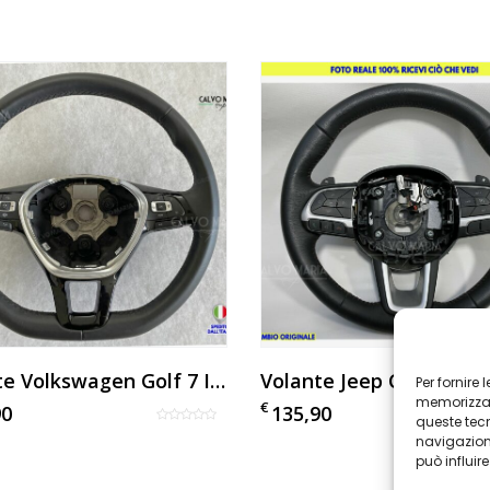
Volante Volkswagen Golf 7 In Pelle Nero Originale Con Comandi
Per fornire
memorizzare
€
90
135,90
queste tec
navigazione
può influir