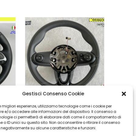
Gestisci Consenso Cookie
Volante Jeep Compass Pelle Nero Originale Con Comandi
Volante Mini Cooper Originale In Pelle Con Comandi
 le migliori esperienze, utilizziamo tecnologie come i cookie per
 e/o accedere alle informazioni del dispositivo. Il consenso a
€
€
109,90
99,90
nologie ci permetterà di elaborare dati come il comportamento di
 o ID unici su questo sito. Non acconsentire o ritirare il consenso
e negativamente su alcune caratteristiche e funzioni.