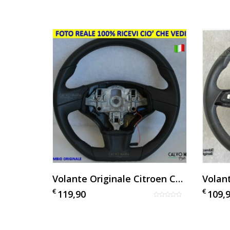
Volante Fiat Scudo Originale In Gomma
Volante Originale Citroen C3 In Pelle Nero Usato
€
€
119,90
109,