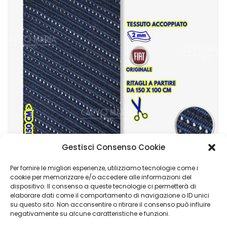
Gestisci Consenso Cookie
Per fornire le migliori esperienze, utilizziamo tecnologie come i
cookie per memorizzare e/o accedere alle informazioni del
dispositivo. Il consenso a queste tecnologie ci permetterà di
Fiat Panda 169 Tessuto Al Metro Originale – Cotone Accoppiato 2mm
elaborare dati come il comportamento di navigazione o ID unici
su questo sito. Non acconsentire o ritirare il consenso può influire
€
29,90
negativamente su alcune caratteristiche e funzioni.