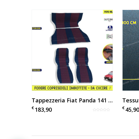
Cuffia Leva Cambio Per Fiat Panda 141 (1986-2003) Similpelle Nera – Made In Italy
Tappezzeria Fiat Panda 141 Hobby
€
€
183,90
45,9