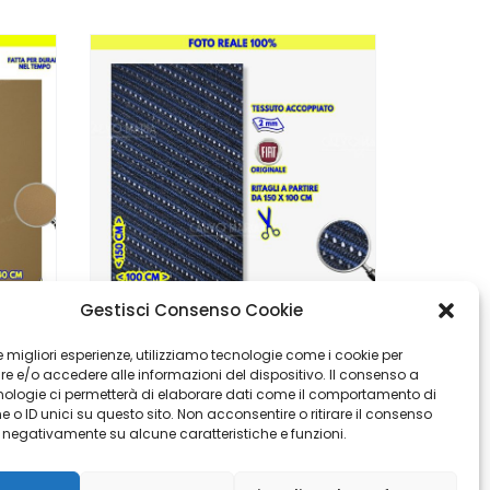
Gestisci Consenso Cookie
Ecopelle Al Metro Per Auto – Made In Italy Alta Qualità
Fiat Panda 169 Tessuto Al Metro Originale – Cotone Accoppiato 2mm
 le migliori esperienze, utilizziamo tecnologie come i cookie per
 e/o accedere alle informazioni del dispositivo. Il consenso a
€
€
29,90
23,90
nologie ci permetterà di elaborare dati come il comportamento di
 o ID unici su questo sito. Non acconsentire o ritirare il consenso
e negativamente su alcune caratteristiche e funzioni.