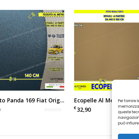
Tessuto Panda 169 Fiat Originale Bluette
Per fornire
memorizzare
€
0
32,90
queste tec
navigazione
può influir