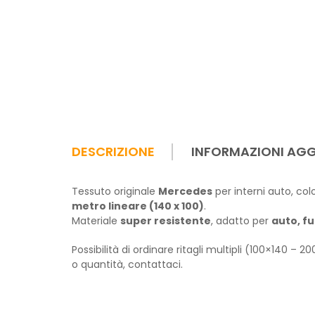
DESCRIZIONE
INFORMAZIONI AGG
Tessuto originale
Mercedes
per interni auto, co
metro lineare (140 x 100)
.
Materiale
super resistente
, adatto per
auto, fu
Possibilità di ordinare ritagli multipli (100×140 – 2
o quantità, contattaci.