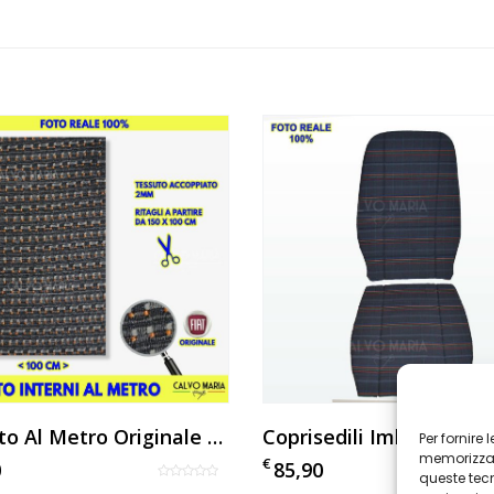
Tessuto Al Metro Originale Fiat Panda 169
Per fornire
memorizzare
€
0
85,90
queste tec