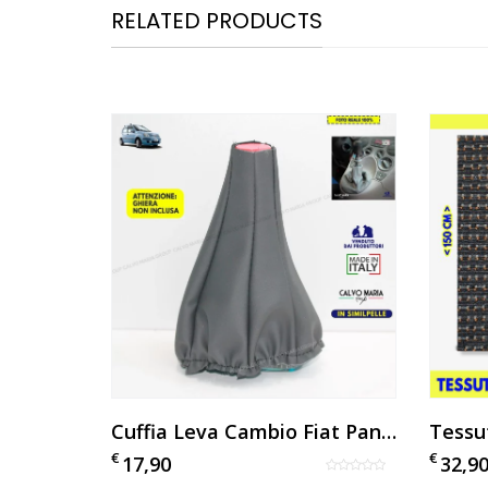
RELATED PRODUCTS
Fiat Panda 169 Tessuto Al Metro Originale – Cotone Accoppiato 2mm
Cuffia Leva Cambio Fiat Panda 169 2003-2011 Grigio Similpelle
€
€
17,90
32,9