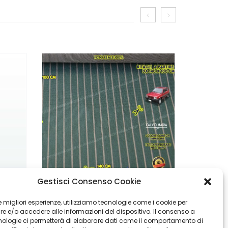
Gestisci Consenso Cookie
Coprisedili Imbottiti Fiat Panda 141 1986-2003 – Anteriori Da Cucire
Tessuto Al Metro Per Fiat Panda 141 1986-2003 – Originale Vintage
 le migliori esperienze, utilizziamo tecnologie come i cookie per
 e/o accedere alle informazioni del dispositivo. Il consenso a
€
€
54,90
29,90
nologie ci permetterà di elaborare dati come il comportamento di