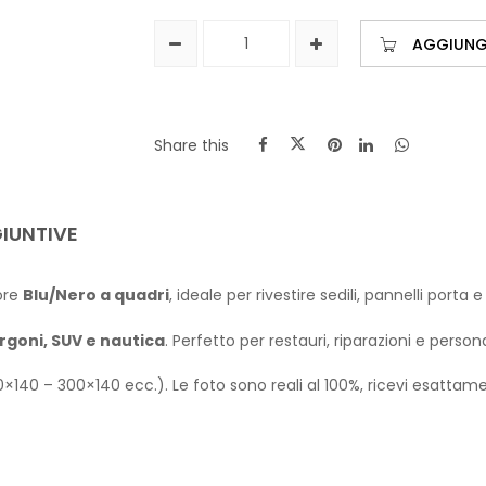
AGGIUNGI
Share this
IUNTIVE
lore
Blu/Nero a quadri
, ideale per rivestire sedili, pannelli porta
rgoni, SUV e nautica
. Perfetto per restauri, riparazioni e persona
00×140 – 300×140 ecc.). Le foto sono reali al 100%, ricevi esattamente