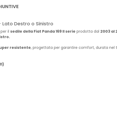
IUNTIVE
 Lato Destro o Sinistro
per il
sedile della Fiat Panda 169 II serie
prodotta dal
2003 al 
istro.
uper resistente
, progettata per garantire comfort, durata nel
11)