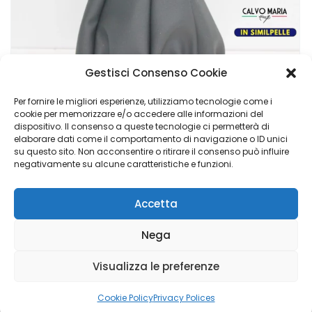
Gestisci Consenso Cookie
Per fornire le migliori esperienze, utilizziamo tecnologie come i
cookie per memorizzare e/o accedere alle informazioni del
dispositivo. Il consenso a queste tecnologie ci permetterà di
Cuffia Leva Cambio Fiat Panda 169 2003-2011 Grigio Similpelle
elaborare dati come il comportamento di navigazione o ID unici
su questo sito. Non acconsentire o ritirare il consenso può influire
€
17,90
negativamente su alcune caratteristiche e funzioni.
Accetta
Calvo Maria Group di Napoli Elisabetta - P.I. 02048840769 |
Nega
Copyright © 2023 Luigi Adinolfi ADV &
Domenico Depalo IT
& Cyber Security Consultant
- All Rights Reserved
Visualizza le preferenze
Hai Bisogno di Aiuto?
Cookie Policy
Privacy Polices