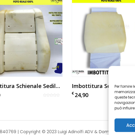
Imbottitura Schienale Sedile Alfa Romeo Giulietta
Per fornire
memorizzare
€
0
24,90
queste tec
navigazione
può influir
Acc
48840769 | Copyright © 2023 Luigi Adinolfi ADV &
Domenico