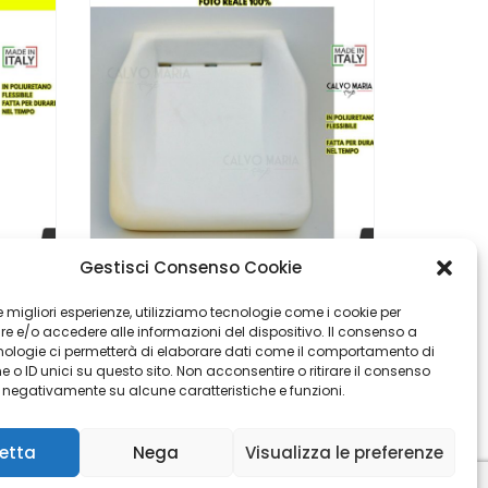
Gestisci Consenso Cookie
Imbottitura Seduta Fiat 500 F L D’Epoca Anteriore
Imbottitura Seduta Iveco Cargo
 le migliori esperienze, utilizziamo tecnologie come i cookie per
 e/o accedere alle informazioni del dispositivo. Il consenso a
€
€
41,90
83,90
nologie ci permetterà di elaborare dati come il comportamento di
 o ID unici su questo sito. Non acconsentire o ritirare il consenso
e negativamente su alcune caratteristiche e funzioni.
etta
Nega
Visualizza le preferenze