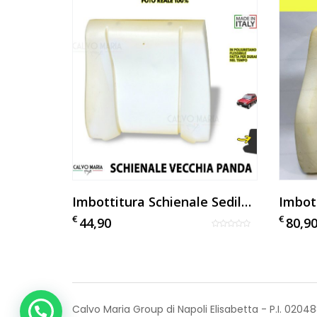
Imbottitura Sedile Alfa Romeo Spider Coda Tronca 1300 1600
Imbottitura Schienale Sedile Anteriore Fiat Panda 141 (1986–2003) – Destra/Sinistra
€
€
44,90
80,9
Calvo Maria Group di Napoli Elisabetta - P.I. 020