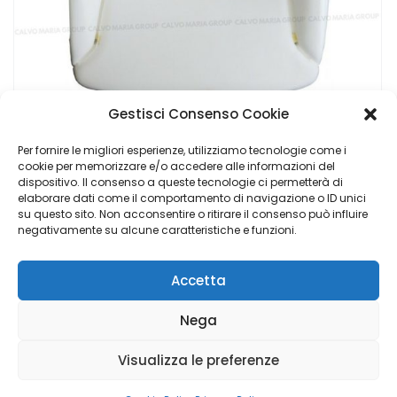
Gestisci Consenso Cookie
Per fornire le migliori esperienze, utilizziamo tecnologie come i
cookie per memorizzare e/o accedere alle informazioni del
dispositivo. Il consenso a queste tecnologie ci permetterà di
Imbottitura Seduta Sedile Anteriore Lancia Phedra / Peugeot 806 – Nuova
elaborare dati come il comportamento di navigazione o ID unici
su questo sito. Non acconsentire o ritirare il consenso può influire
€
44,90
negativamente su alcune caratteristiche e funzioni.
Accetta
Calvo Maria Group di Napoli Elisabetta - P.I. 02048840769 |
Nega
Copyright © 2023 Luigi Adinolfi ADV &
Domenico Depalo IT
& Cyber Security Consultant
- All Rights Reserved
Visualizza le preferenze