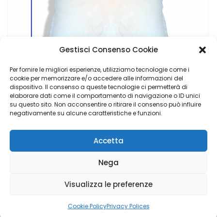
Gestisci Consenso Cookie
Per fornire le migliori esperienze, utilizziamo tecnologie come i
cookie per memorizzare e/o accedere alle informazioni del
dispositivo. Il consenso a queste tecnologie ci permetterà di
Cuscino Imbottito Anime Per Sofa
elaborare dati come il comportamento di navigazione o ID unici
su questo sito. Non acconsentire o ritirare il consenso può influire
€
12,90
negativamente su alcune caratteristiche e funzioni.
Accetta
Calvo Maria Group di Napoli Elisabetta - P.I. 02048840769 |
Nega
Copyright © 2023 Luigi Adinolfi ADV &
Domenico Depalo IT
& Cyber Security Consultant
- All Rights Reserved
Visualizza le preferenze
Hai Bisogno di Aiuto?
Cookie Policy
Privacy Polices