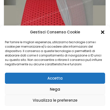
Gestisci Consenso Cookie
Per fornire le migliori esperienze, utilizziamo tecnologie come i
cookie per memorizzare e/o accedere alle informazioni del
dispositivo. Il consenso a queste tecnologie ci permetterà di
Cuscino Memory Foam Da Letto In Ginseng 15 Alta Qualità
elaborare dati come il comportamento di navigazione o ID unici
su questo sito. Non acconsentire o ritirare il consenso può influire
€
54,90
negativamente su alcune caratteristiche e funzioni.
Accetta
Calvo Maria Group di Napoli Elisabetta - P.I. 02048840769 |
Nega
Copyright © 2023 Luigi Adinolfi ADV &
Domenico Depalo IT
& Cyber Security Consultant
- All Rights Reserved
Visualizza le preferenze