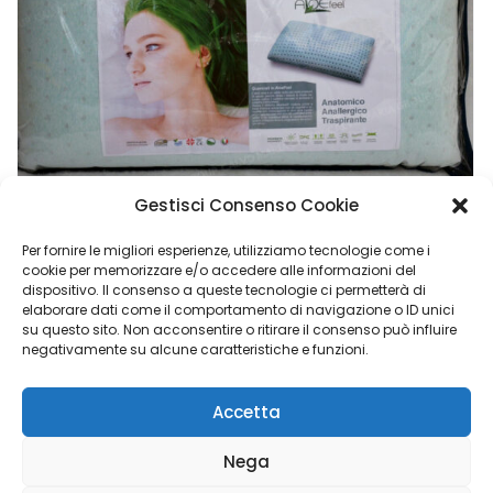
Gestisci Consenso Cookie
Per fornire le migliori esperienze, utilizziamo tecnologie come i
cookie per memorizzare e/o accedere alle informazioni del
dispositivo. Il consenso a queste tecnologie ci permetterà di
Cuscino Letto Aroma Aloe Vera Anallergico 13 Cm
elaborare dati come il comportamento di navigazione o ID unici
su questo sito. Non acconsentire o ritirare il consenso può influire
€
44,90
negativamente su alcune caratteristiche e funzioni.
Accetta
Calvo Maria Group di Napoli Elisabetta - P.I. 02048840769 |
Nega
Copyright © 2023 Luigi Adinolfi ADV &
Domenico Depalo IT