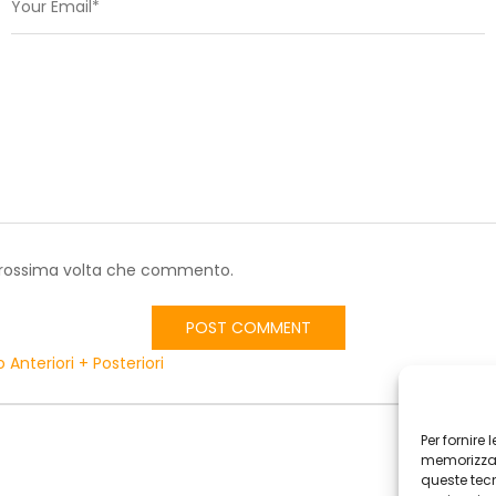
a prossima volta che commento.
Anteriori + Posteriori
Per fornire
memorizzare
queste tec