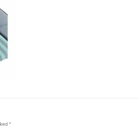
rked *