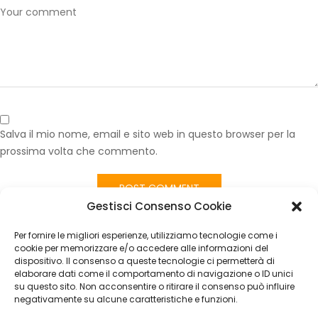
Salva il mio nome, email e sito web in questo browser per la
prossima volta che commento.
Gestisci Consenso Cookie
Published in
Volante Fiat Scudo in Pelle Nero | Ricambio Originale
Ergonomico
Per fornire le migliori esperienze, utilizziamo tecnologie come i
CATEGORIES
cookie per memorizzare e/o accedere alle informazioni del
dispositivo. Il consenso a queste tecnologie ci permetterà di
elaborare dati come il comportamento di navigazione o ID unici
Nessuna categoria
su questo sito. Non acconsentire o ritirare il consenso può influire
negativamente su alcune caratteristiche e funzioni.
ARCHIVES