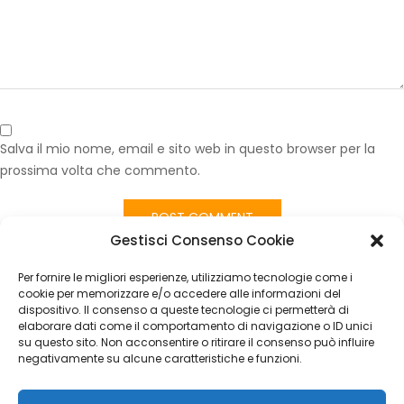
Salva il mio nome, email e sito web in questo browser per la
prossima volta che commento.
Gestisci Consenso Cookie
Published in
Kit Interni Fiat Panda 141 Sedili + Moquette 1986–
2003
Per fornire le migliori esperienze, utilizziamo tecnologie come i
CATEGORIES
cookie per memorizzare e/o accedere alle informazioni del
dispositivo. Il consenso a queste tecnologie ci permetterà di
elaborare dati come il comportamento di navigazione o ID unici
Nessuna categoria
su questo sito. Non acconsentire o ritirare il consenso può influire
negativamente su alcune caratteristiche e funzioni.
ARCHIVES