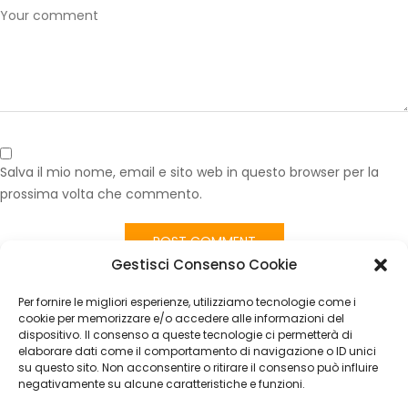
Salva il mio nome, email e sito web in questo browser per la
prossima volta che commento.
Gestisci Consenso Cookie
Published in
Volante Jeep Renegade 2014-2024 in Pelle Nero –
Usato con Comandi Radio e Cruise Control
Per fornire le migliori esperienze, utilizziamo tecnologie come i
CATEGORIES
cookie per memorizzare e/o accedere alle informazioni del
dispositivo. Il consenso a queste tecnologie ci permetterà di
elaborare dati come il comportamento di navigazione o ID unici
Nessuna categoria
su questo sito. Non acconsentire o ritirare il consenso può influire
negativamente su alcune caratteristiche e funzioni.
ARCHIVES