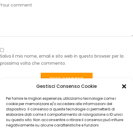
Salva il mio nome, email e sito web in questo browser per la
prossima volta che commento.
Gestisci Consenso Cookie
Published in
Volante Usato Tonale 03/2022- in Pelle Nero con
Comandi Multifunzione – Originale
Per fornire le migliori esperienze, utilizziamo tecnologie come i
CATEGORIES
cookie per memorizzare e/o accedere alle informazioni del
dispositivo. Il consenso a queste tecnologie ci permetterà di
elaborare dati come il comportamento di navigazione o ID unici
Nessuna categoria
su questo sito. Non acconsentire o ritirare il consenso può influire
negativamente su alcune caratteristiche e funzioni.
ARCHIVES