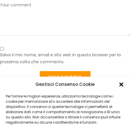
Salva il mio nome, email e sito web in questo browser per la
prossima volta che commento.
Gestisci Consenso Cookie
Published in
Volante Fiat Panda 3ª Serie 2013-2020 in Vera Pelle –
Originale Usato
Per fornire le migliori esperienze, utilizziamo tecnologie come i
CATEGORIES
cookie per memorizzare e/o accedere alle informazioni del
dispositivo. Il consenso a queste tecnologie ci permetterà di
elaborare dati come il comportamento di navigazione o ID unici
Nessuna categoria
su questo sito. Non acconsentire o ritirare il consenso può influire
negativamente su alcune caratteristiche e funzioni.
ARCHIVES