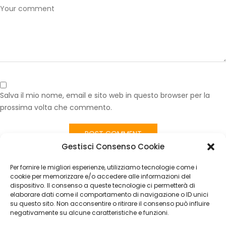
Salva il mio nome, email e sito web in questo browser per la
prossima volta che commento.
Gestisci Consenso Cookie
Published in
Volante Originale Fiat Tipo 2017 Cod. N00012 Nero –
Usato in Ottime Condizioni OEM
Per fornire le migliori esperienze, utilizziamo tecnologie come i
CATEGORIES
cookie per memorizzare e/o accedere alle informazioni del
dispositivo. Il consenso a queste tecnologie ci permetterà di
elaborare dati come il comportamento di navigazione o ID unici
Nessuna categoria
su questo sito. Non acconsentire o ritirare il consenso può influire
negativamente su alcune caratteristiche e funzioni.
ARCHIVES