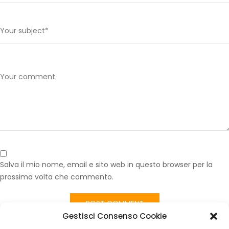
Salva il mio nome, email e sito web in questo browser per la
prossima volta che commento.
Gestisci Consenso Cookie
Published in
Kit Imbottiture Sedili Anteriori Fiat Panda Country