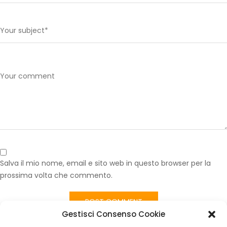
Salva il mio nome, email e sito web in questo browser per la
prossima volta che commento.
Gestisci Consenso Cookie
Published in
Imbottitura Seduta Anteriore Fiat Ducato Serie 5