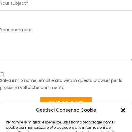
Salva il mio nome, email e sito web in questo browser per la
prossima volta che commento.
Gestisci Consenso Cookie
Published in
Tessuto Auto Fiat Panda Vintage Classic 100×140
cm
Per fornire le migliori esperienze, utilizziamo tecnologie come i
CATEGORIES
cookie per memorizzare e/o accedere alle informazioni del