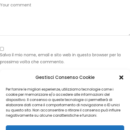
Salva il mio nome, email e sito web in questo browser per la
prossima volta che commento.
Gestisci Consenso Cookie
Published in
Volante Mercedes GLA Pelle Nera Comandi Palette
Per fornire le migliori esperienze, utilizziamo tecnologie come i
CATEGORIES
cookie per memorizzare e/o accedere alle informazioni del
dispositivo. Il consenso a queste tecnologie ci permetterà di
elaborare dati come il comportamento di navigazione o ID unici
Nessuna categoria
su questo sito. Non acconsentire o ritirare il consenso può influire
negativamente su alcune caratteristiche e funzioni.
ARCHIVES