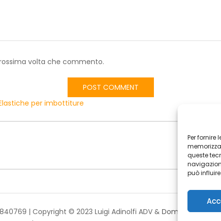
a prossima volta che commento.
Elastiche per imbottiture
Per fornire
memorizzare
queste tec
navigazione
può influir
Acc
48840769 | Copyright © 2023 Luigi Adinolfi ADV &
Domenico